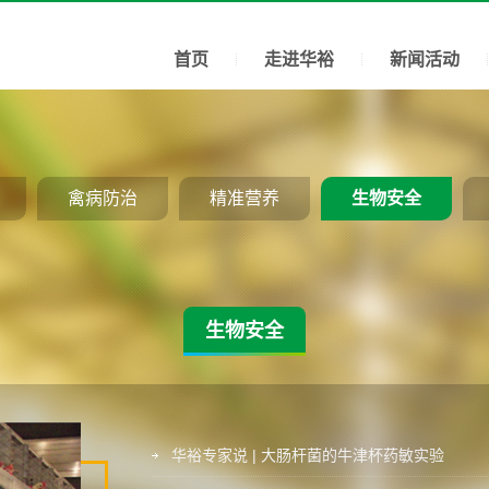
首页
走进华裕
新闻活动
禽病防治
精准营养
生物安全
生物安全
华裕专家说 | 大肠杆菌的牛津杯药敏实验